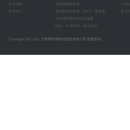
文化理念
垃圾渗透液处理
行业
技术中心
高浓度废水处理、MVR、零排放
常见
水环境治理与水生态修复
纯水、中水回用、净水处理
Copyright 2017-2022 立即博环境科技股份有限公司 版权所有