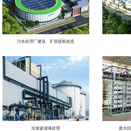
污水处理厂建设、扩容提标改造
垃圾渗滤液处理
废水回