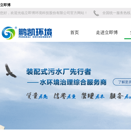
立即博
您好，欢迎光临立即博环境科技股份有限公司官方网站！
全国统一服务热线：40
首页
走进立即博