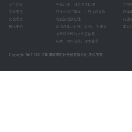
公司简介
村镇污水、河道水体处理
立即
荣誉资质
污水处理厂建设、扩容提标改造
媒体
文化理念
垃圾渗透液处理
行业
技术中心
高浓度废水处理、MVR、零排放
常见
水环境治理与水生态修复
纯水、中水回用、净水处理
Copyright 2017-2022 立即博环境科技股份有限公司 版权所有