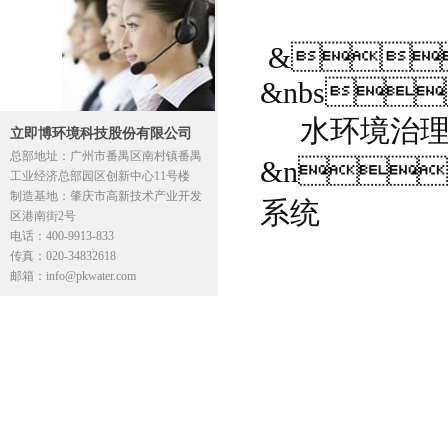
&
&nbs
水环境治
立即博环境科技股份有限公司
总部地址：广州市番禺区南村镇番禺
&n
工业经济总部园区创新中心11号楼
制造基地：肇庆市高新技术产业开发
系统
区港南街2号
电话：400-9913-833
传真：020-34832618
邮箱：info@pkwater.com